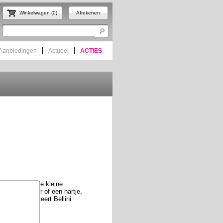
Winkelwagen (0)
Afrekenen
Aanbiedingen
Actueel
ACTIES
reide collectie kleine
, een hoefijzer of een hartje,
zoen introduceert Bellini