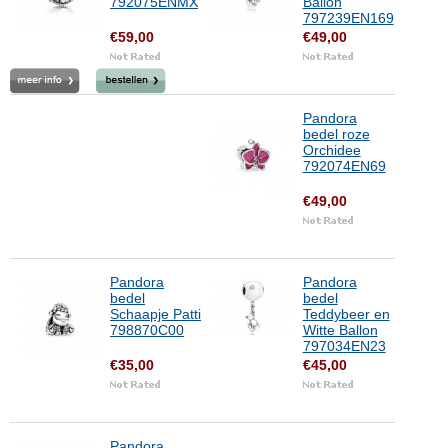
792075ENMX
Ballon
797239EN169
€59,00
€49,00
Pandora
bedel roze
Orchidee
792074EN69
€49,00
Pandora
Pandora
bedel
bedel
Schaapje Patti
Teddybeer en
798870C00
Witte Ballon
797034EN23
€35,00
€45,00
Pandora