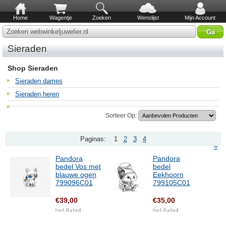
Home
Wagentje
Zoeken
Wenslijst
Mijn Account
Zoeken webwinkeljuwelier.nl
Sieraden
Shop Sieraden
Sieraden dames
Sieraden heren
Sorteer Op:
Paginas:
1
2
3
4
»
Pandora
Pandora
bedel Vos met
bedel
blauwe ogen
Eekhoorn
799096C01
799105C01
€39,00
€35,00