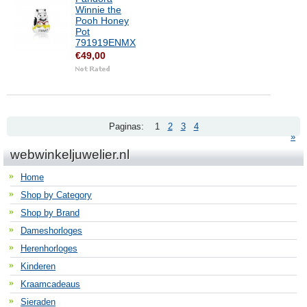
Winnie the
Pooh Honey
Pot
791919ENMX
€49,00
Paginas:
1
2
3
4
»
webwinkeljuwelier.nl
Home
Shop by Category
Shop by Brand
Dameshorloges
Herenhorloges
Kinderen
Kraamcadeaus
Sieraden