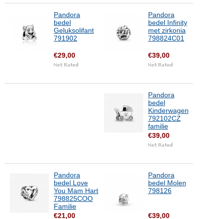
Pandora
Pandora
bedel
bedel Infinity
Geluksolifant
met zirkonia
791902
798824C01
€29,00
€39,00
Pandora
bedel
Kinderwagen
792102CZ
familie
€39,00
Pandora
Pandora
bedel Love
bedel Molen
You Mam Hart
798126
798825COO
Familie
€21,00
€39,00