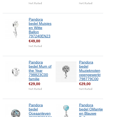
Pandora
bedel Muisjes
en Witte
Ballon
797240EN23
€49,00
Pandora
Pandora
bedel Mum of
bedel
the Year
Muzieknoten
798823C00
opengewerkt
familie
798779C00
€29,00
€29,00
Pandora
Pandora
bedel
bedel Olifantje
Oceaanleven
en Blauwe